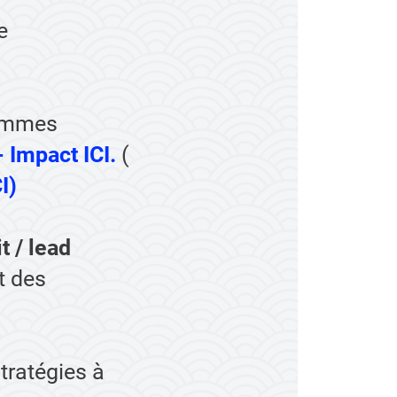
e
femmes
- Impact ICI.
(
I
)
t / lead
t des
tratégies à