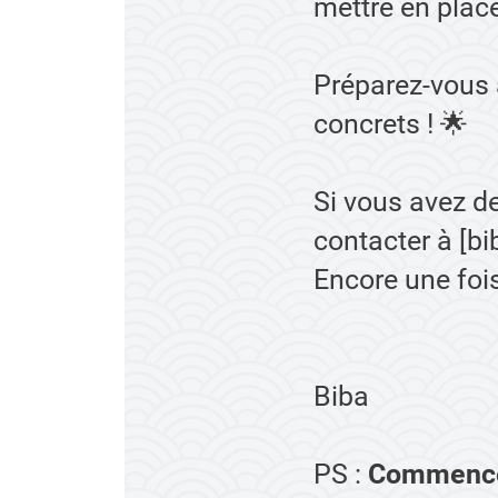
mettre en plac
Préparez-vous
concrets ! 🌟
Si vous avez d
contacter à [b
Encore une fois
Biba
PS :
Commence