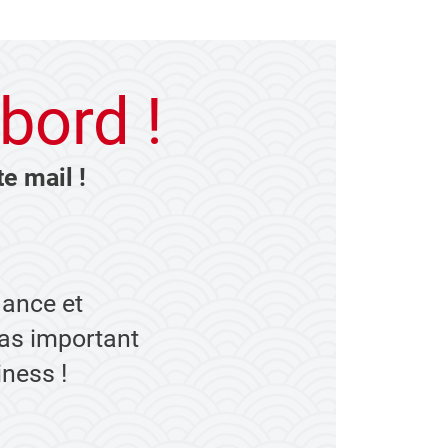
bord !
e mail !
iance et
 pas important
iness !