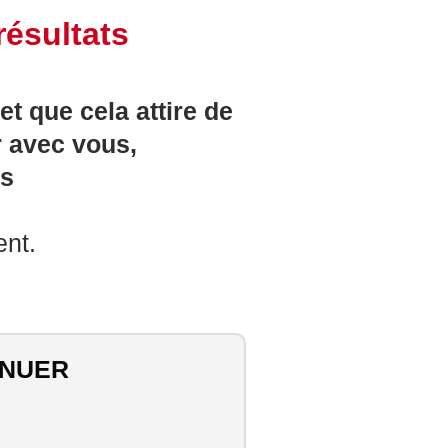
résultats
t que cela attire de
r avec vous,
ts
ent.
TINUER