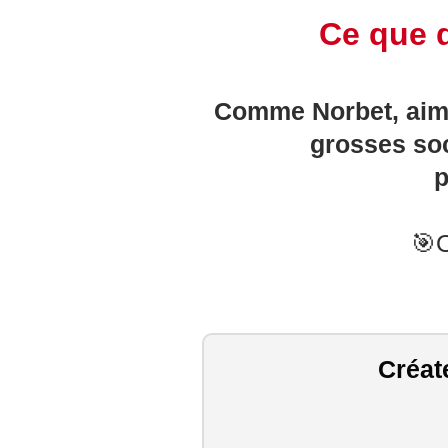
Ce que d
Comme Norbet, aimer
grosses soc
p
🎯O
Créat