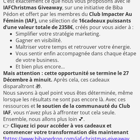
C’est exactement ce que nous vous proposons avec le
IAFChristmas Giveaway
, sur une initiative de Biba
Pédon et offert par les membres du
Club Impacter Au
Féminin (IAF),
une sélection de
16cadeaux puissants
d’une valeur totale de 2358€
, créés pour vous aider à :
Simplifier votre stratégie marketing.
Gagner en visibilité.
Maîtriser votre temps et retrouver votre énergie.
Vous sentir enfin accompagnée dans chaque étape
de votre business.
Et bien plus encore…
Mais attention : cette opportunité se termine le 27
Décembre à minuit.
Après cela, ces cadeaux
disparaîtront 🎁.
Nous savons à quel point vous êtes déterminée, même
lorsque les résultats ne sont pas encore là. Avec ces
ressources et
le soutien de la communauté du Club
IAF
, vous n’avez plus à affronter tout cela seule.
Ensemble, nous allons plus loin 💕.
👉
Cliquez ici pour accéder à vos cadeaux et
commencer votre transformation dès maintenant
!
https://www.bibapedron.com/iaf-christmas-giveaway