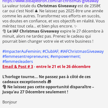
https://www.bibapedron.com/iaf-christmas-giveaway
La valeur totale du
Christmas Giveaway
est de 2358€
car oui c’est Noël 🎄 Ne laissez pas 2025 être une année
comme les autres. Transformez vos efforts en succès,
vos doutes en confiance, et vos objectifs en réalité. Vous
méritez tout cela… et bien plus encore. ✨
🎅
Le IAF Christmas Giveaway
expire le 27 décembre à
minuit, alors ne tardez pas. Prenez le cadeau qui
pourrait bien changer votre vie et votre business !
#ImpacterAuFeminin; #ClubIAF; #IAFChristmasGiveaway
#femmesentrepreneures; #empowerment;
#femmesleaders
Email & Post # 3
-
entre le 21 et le 26 décembre
L’horloge tourne... Ne passez pas à côté de ces
cadeaux exceptionnels 🎁
🎅 Ne laissez pas cette opportunité disparaître –
Jusqu’au 27 Décembre seulement !
Bonjour