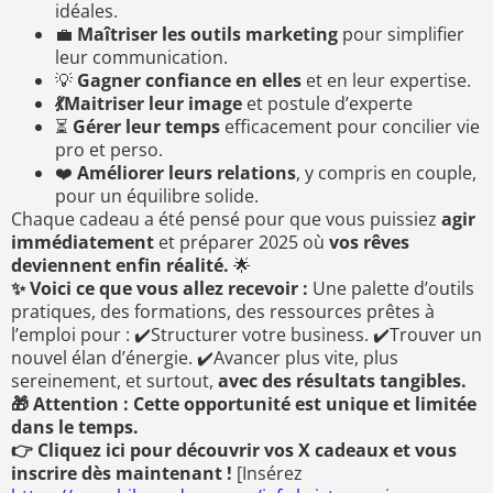
idéales.
💼
Maîtriser les outils marketing
pour simplifier
leur communication.
💡
Gagner confiance en elles
et en leur expertise.
💃Maitriser leur image
et postule d’experte
⏳
Gérer leur temps
efficacement pour concilier vie
pro et perso.
❤️
Améliorer leurs relations
, y compris en couple,
pour un équilibre solide.
Chaque cadeau a été pensé pour que vous puissiez
agir
immédiatement
et préparer 2025 où
vos rêves
deviennent enfin réalité.
🌟
✨ Voici ce que vous allez recevoir :
Une palette d’outils
pratiques, des formations, des ressources prêtes à
l’emploi pour : ✔️Structurer votre business. ✔️Trouver un
nouvel élan d’énergie. ✔️Avancer plus vite, plus
sereinement, et surtout,
avec des résultats tangibles.
🎁 Attention : Cette opportunité est unique et limitée
dans le temps.
👉 Cliquez ici pour découvrir vos X cadeaux et vous
inscrire dès maintenant !
[Insérez