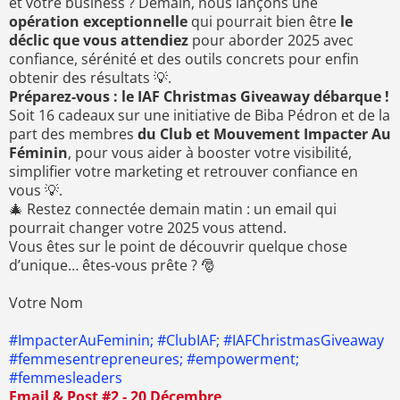
et votre business ? Demain, nous lançons une
opération exceptionnelle
qui pourrait bien être
le
déclic que vous attendiez
pour aborder 2025 avec
confiance, sérénité et des outils concrets pour enfin
obtenir des résultats 💡.
Préparez-vous : le IAF Christmas Giveaway débarque !
Soit 16 cadeaux sur une initiative de Biba Pédron et de la
part des membres
du Club et Mouvement Impacter Au
Féminin
, pour vous aider à booster votre visibilité,
simplifier votre marketing et retrouver confiance en
vous 💡.
🎄 Restez connectée demain matin : un email qui
pourrait changer votre 2025 vous attend.
Vous êtes sur le point de découvrir quelque chose
d’unique… êtes-vous prête ? 🎅
Votre Nom
#ImpacterAuFeminin; #ClubIAF; #IAFChristmasGiveaway
#femmesentrepreneures; #empowerment;
#femmesleaders
Email & Post #2 - 20 Décembre