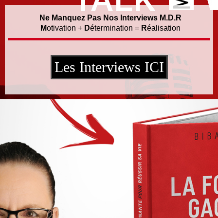
Ne Manquez Pas Nos Interviews M.D.R
M
otivation +
D
étermination =
R
éalisation
Les Interviews ICI