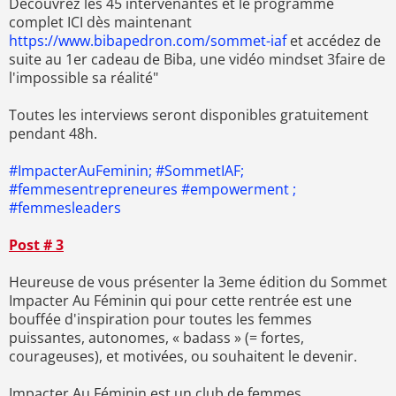
Découvrez les 45 intervenantes et le programme
complet ICI dès maintenant
https://www.bibapedron.com/sommet-iaf
et accédez de
suite au 1er cadeau de Biba, une vidéo mindset 3faire de
l'impossible sa réalité"
Toutes les interviews seront disponibles gratuitement
pendant 48h.
#ImpacterAuFeminin; #SommetIAF;
#femmesentrepreneures #empowerment ;
#femmesleaders
Post # 3
Heureuse de vous présenter la 3eme édition du Sommet
Impacter Au Féminin qui pour cette rentrée est une
bouffée d'inspiration pour toutes les femmes
puissantes, autonomes, « badass » (= fortes,
courageuses), et motivées, ou souhaitent le devenir.
Impacter Au Féminin est un club de femmes