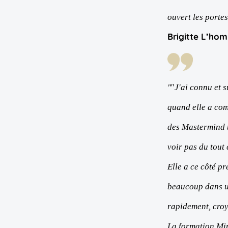
ouvert les porte
Brigitte L’ho
"
"
J'ai connu et s
quand elle a com
des Mastermind t
voir pas du tout
Elle a ce côté p
beaucoup dans u
rapidement, croye
La formation Mi