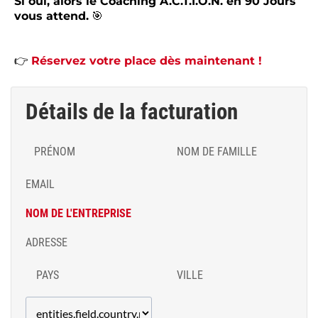
Si oui, alors le Coaching A.C.T.I.O.N. en 90 Jours
vous attend.
🎯
👉
Réservez votre place dès maintenant !
Détails de la facturation
PRÉNOM
NOM DE FAMILLE
EMAIL
NOM DE L'ENTREPRISE
ADRESSE
PAYS
VILLE