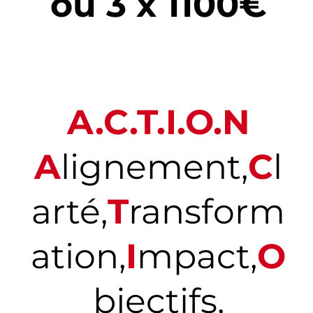
ou 3 x 1100€
A.C.T.I.O.N
A
lignement,
C
l
arté,
T
ransform
ation,
I
mpact,
O
bjectifs,