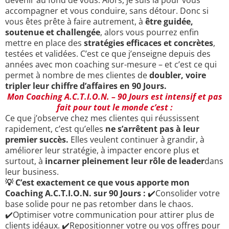
devenir au fond de vous. Alors, je suis là pour vous
accompagner et vous conduire, sans détour. Donc si
vous êtes prête à faire autrement, à
être guidée,
soutenue et challengée
, alors vous pourrez enfin
mettre en place des
stratégies efficaces et concrètes
,
testées et validées. C’est ce que j’enseigne depuis des
années avec mon coaching sur-mesure – et c’est ce qui
permet à nombre de mes clientes de
doubler, voire
tripler leur chiffre d’affaires en 90 Jours.
Mon Coaching A.C.T.I.O.N. – 90 Jours est intensif et pas
fait pour tout le monde c’est :
Ce que j’observe chez mes clientes qui réussissent
rapidement, c’est qu’elles
ne s’arrêtent pas à leur
premier succès.
Elles veulent continuer à grandir, à
améliorer leur stratégie, à impacter encore plus et
surtout, à
incarner pleinement leur rôle de leader
dans
leur business.
💡 C’est exactement ce que vous apporte mon
Coaching A.C.T.I.O.N. sur 90 Jours :
✔️Consolider votre
base solide pour ne pas retomber dans le chaos.
✔️Optimiser votre communication pour attirer plus de
clients idéaux. ✔️Repositionner votre ou vos offres pour