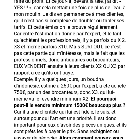
faire du profit. Et ce jour-là, devant la télé, j’ai dit «
YES !!! », car cela mettait une fois de plus de l’eau à
mon moulin. Je dis en permanence à mes clientes,
qu’il n’est pas si complexe de doubler ou tripler ses
tarifs. Et cette émission le prouve régulièrement.
Car entre l’estimation donné par l’expert, et le tarif
qu’achètent les professionnels, il y a parfois du X 2,
X3 et même parfois X10. Mais SURTOUT, ce n’est
pas cette partie qui m’intéresse, mais le fait que les
professionnels, donc antiquaires ou brocanteurs,
EUX VENDENT ensuite à leurs clients X2 OU X3 par
rapport à ce qu’ils ont payé.
Exemple, il y a quelques jours, un boudha
d’indonésie, estimé à 250€ par l’expert, a été acheté
750€, par un des brocanteurs, donc X3, qui lui-
même va le revendre minimum X2.
Et pourquoi
peut-il le vendre minimum 1500€ beaucoup plus ?
Car il a une clientèle qui lui est fidèle, le suis, et
surtout pour qui l’art est une priorité. Il est donc
important pour eux d’avoir des pièces uniques, et ils
sont prêts les à payer le prix. Sans rechigniez ou
essayer de négocier.
Alors comment pouvez-vous